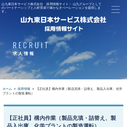
山九東日本サービス株式会社 採用情報サイト－ 山九グループとして
のパートナーシップと人材育成で確かなオぺーレーションを提供しま
す。
RECRUIT
求人情報
ホーム
»
採用情報
»
【正社員】構内作業（製品充填・詰替え、製品入出庫、化学
プラントの製造運転）
【正社員】構内作業（製品充填・詰替え、製
品入出庫、化学プラントの製造運転）