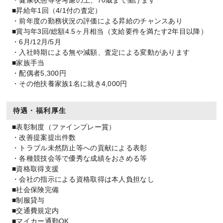
・健康状態等を考慮の上、70歳まで働けます
■昇給年1回（4/1付の査定）
・前年度の勤務状況の評価による昇給のチャンスあり
■賞与年3回/総額4.5ヶ月相当（支給要件を満たす2年目以降）
・6月/12月/5月
・入社時期による無や減額、査定による変動があります
■家族手当
・配偶者5,300円
・その他扶養家族1名に就き4,000円
待遇・福利厚生
■表彰制度（ファインプレー賞）
・改善提案提出件数
・トラブル未然防止等への貢献による表彰
・各種競技会等で優秀な成績をおさめる等
■資格取得支援
・会社の指示による資格取得は本人負担なし
■社会保険完備
■制服貸与
■交通費規定内
■マイカー通勤OK