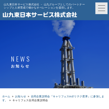
山九東日本サービス株式会社 － 山九グループとしてのパートナー
シップと人材育成で確かなオぺレーションを提供します。
NEWS
お知らせ
ホーム
»
お知らせ
»
合同企業説明会『キャリフェスinポリテク君津』に参加しま
す。
»
キャリフェス合同企業説明会